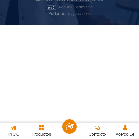
Red IPv6 admitida
Poder por:
dyyseo.com
INICIO
Productos
Contacto
Acerca De