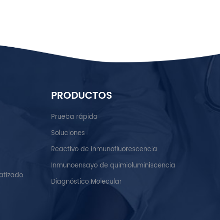
PRODUCTOS
Prueba rápida
Soluciones
Reactivo de inmunofluorescencia
Inmunoensayo de quimioluminiscencia
atizado
Diagnóstico Molecular