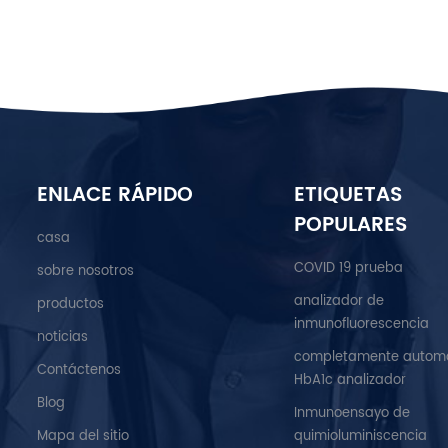
ENLACE RÁPIDO
ETIQUETAS
POPULARES
casa
COVID 19 prueba
sobre nosotros
analizador de
productos
inmunofluorescencia
noticias
completamente autom
Contáctenos
HbA1c analizador
Blog
Inmunoensayo de
Mapa del sitio
quimioluminiscencia