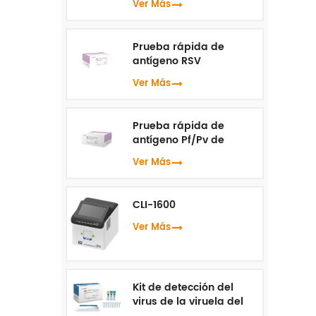
Ver Más
Prueba rápida de
antígeno RSV
Ver Más
Prueba rápida de
antígeno Pf/Pv de
malaria
Ver Más
CLI-1600
Ver Más
Kit de detección del
virus de la viruela del
mono ( PCR en tiempo