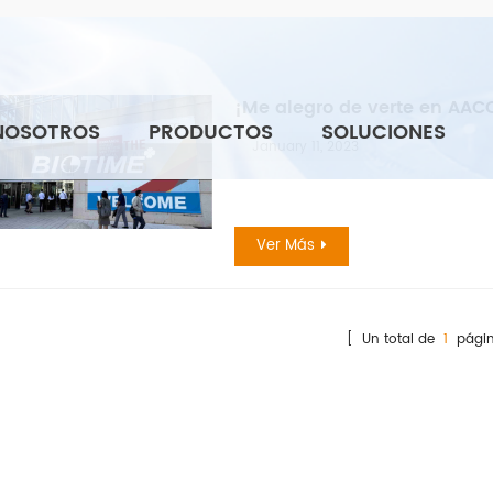
¡Me alegro de verte en AAC
NOSOTROS
PRODUCTOS
SOLUCIONES
January 11, 2023
Ver Más
[ Un total de
1
págin