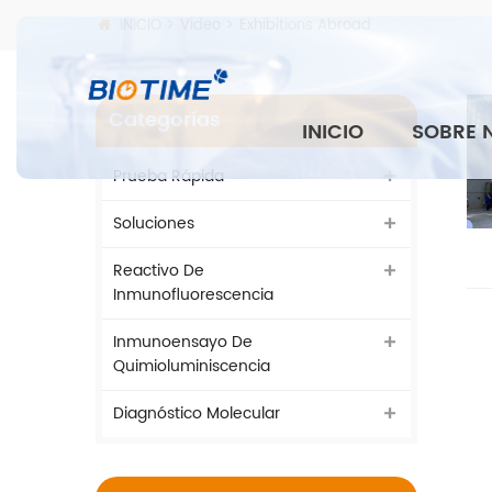
INICIO
Video
Exhibitions Abroad
Categorías
INICIO
SOBRE 
Prueba Rápida
Soluciones
Reactivo De
Inmunofluorescencia
Inmunoensayo De
Quimioluminiscencia
Diagnóstico Molecular