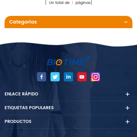
promedio de glucosa en la
[ Un total de
1
páginas]
sangre sobre el AMID 2-3
meses.
Categorías
ENLACE RÁPIDO
ETIQUETAS POPULARES
PRODUCTOS