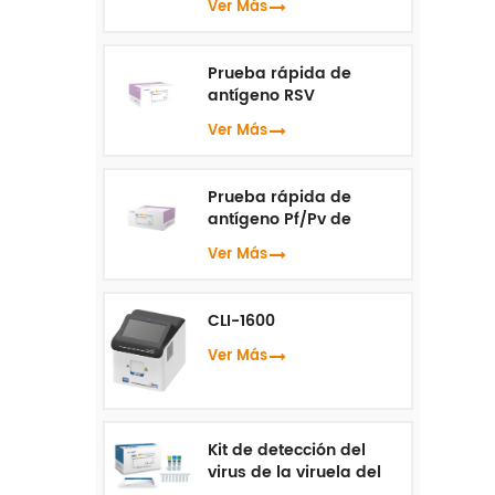
Ver Más
Prueba rápida de
antígeno RSV
Ver Más
Prueba rápida de
antígeno Pf/Pv de
malaria
Ver Más
CLI-1600
Ver Más
Kit de detección del
virus de la viruela del
mono ( PCR en tiempo