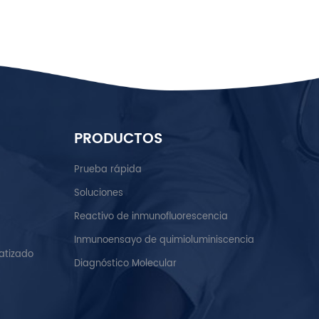
PRODUCTOS
Prueba rápida
Soluciones
Reactivo de inmunofluorescencia
Inmunoensayo de quimioluminiscencia
atizado
Diagnóstico Molecular