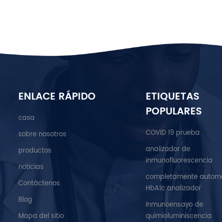
ENLACE RÁPIDO
ETIQUETAS
POPULARES
casa
COVID 19 prueba
sobre nosotros
analizador de
productos
inmunofluorescencia
noticias
completamente autom
Contáctenos
HbA1c analizador
Blog
Inmunoensayo de
Mapa del sitio
quimioluminiscencia