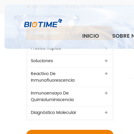
INICIO
Video
Biotime FIA Analyzer
Categorías
INICIO
SOBRE 
Prueba Rápida
Soluciones
Reactivo De
Inmunofluorescencia
Inmunoensayo De
Quimioluminiscencia
Diagnóstico Molecular