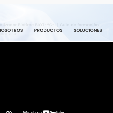
alizador Biotime BIOT-YG-I | Guía de formación
NOSOTROS
PRODUCTOS
SOLUCIONES
an 11, 2023