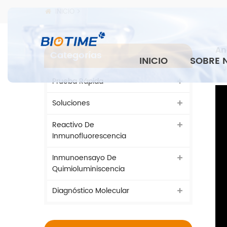
INICIO
An
Categorías
INICIO
SOBRE 
J
Prueba Rápida
Soluciones
Reactivo De
Inmunofluorescencia
Inmunoensayo De
Quimioluminiscencia
Diagnóstico Molecular