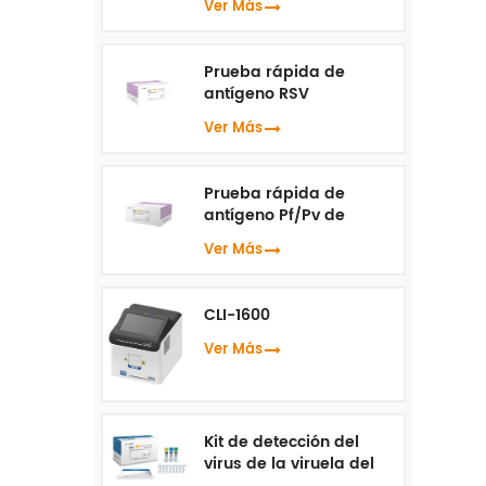
Ver Más
Prueba rápida de
antígeno RSV
Ver Más
Prueba rápida de
antígeno Pf/Pv de
malaria
Ver Más
CLI-1600
Ver Más
Kit de detección del
virus de la viruela del
mono ( PCR en tiempo