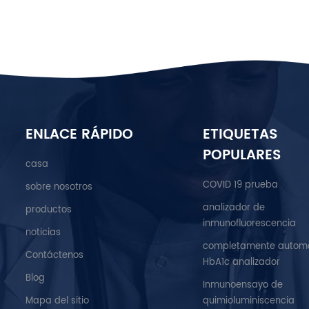
ENLACE RÁPIDO
ETIQUETAS
POPULARES
casa
COVID 19 prueba
sobre nosotros
analizador de
productos
inmunofluorescencia
noticias
completamente autom
Contáctenos
HbA1c analizador
Blog
Inmunoensayo de
Mapa del sitio
quimioluminiscencia