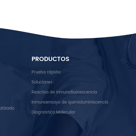
PRODUCTOS
Prueba rápida
Soluciones
Reactivo de inmunofluorescencia
Inmunoensayo de quimioluminiscencia
atizado
Diagnóstico Molecular