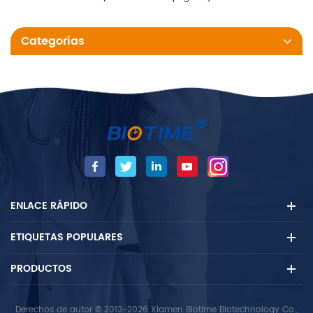
nucleocápside de sars-cov-2
un ensayo de
en frotis nasales, frotis de
inmunocromatografía con
Categorías
garganta y esputo de
oro coloidal
personas sospechosas de
covid-19 por su
ENLACE RÁPIDO
ETIQUETAS POPULARES
PRODUCTOS
Derechos de autor © 2013-2026 Xiamen Biotime Biotechnology Co.,