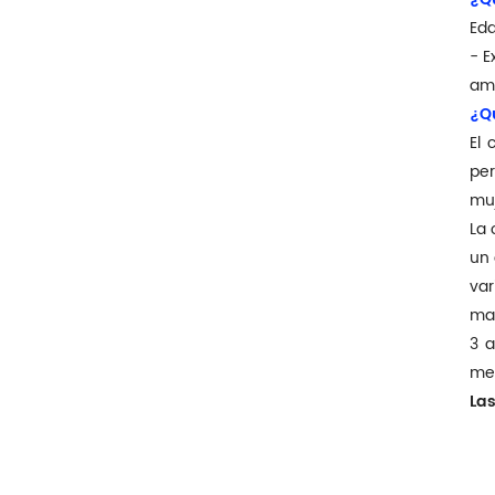
Eda
- E
amb
¿Qu
El 
per
muj
La 
un 
var
mar
3 a
med
Las