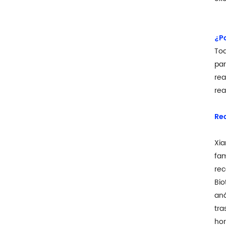
¿Po
Tod
par
rea
rea
Re
Xia
fam
rec
Bio
aná
tra
hor