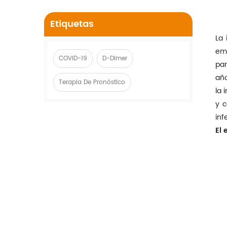
Etiquetas
La 
emb
COVID-19
D-Dimer
par
año
Terapia De Pronóstico
la 
y c
inf
El