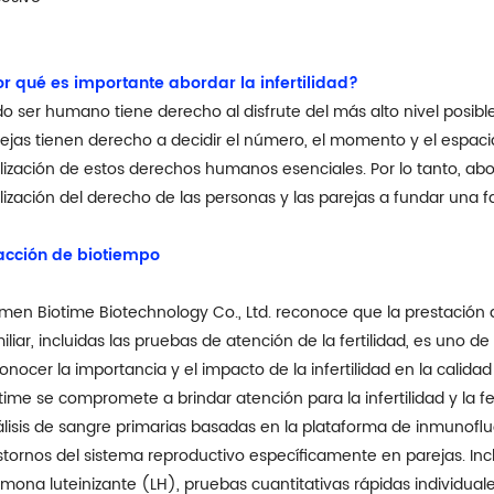
r qué es importante abordar la infertilidad?
o ser humano tiene derecho al disfrute del más alto nivel posible 
ejas tienen derecho a decidir el número, el momento y el espaciam
lización de estos derechos humanos esenciales. Por lo tanto, abor
lización del derecho de las personas y las parejas a fundar una fa
acción de biotiempo
men Biotime Biotechnology Co., Ltd. reconoce que la prestación de
iliar, incluidas las pruebas de atención de la fertilidad, es uno d
onocer la importancia y el impacto de la infertilidad en la calida
time se compromete a brindar atención para la infertilidad y la f
lisis de sangre primarias basadas en la plataforma de inmunofluor
stornos del sistema reproductivo específicamente en parejas. Inc
mona luteinizante (LH), pruebas cuantitativas rápidas individual