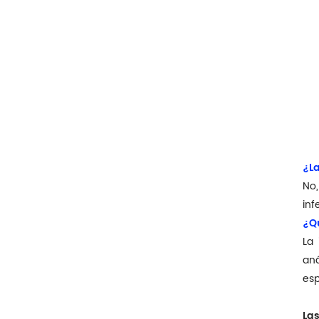
¿La
No,
infe
¿Qu
La 
aná
esp
Las