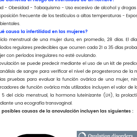
d - Obesidad - Tabaquismo - Uso excesivo de alcohol y drogas -
xposición frecuente de los testículos a altas temperaturas - Exp
ientales.
é causa la infertilidad en las mujeres?
ciclo menstrual de una mujer dura, en promedio, 28 días. El día 
íodos regulares predecibles que ocurren cada 21 a 35 días proba
er con períodos irregulares no esté ovulando.
ovulación se puede predecir mediante el uso de un kit de predi
análisis de sangre para verificar el nivel de progesterona de la 
ias pruebas para evaluar la función ovárica de una mujer, ning
cadores de función ovárica más utilizados incluyen el valor de l
 5 del ciclo menstrual, la hormona luteinizante (LH), la prolac
iante una ecografía transvaginal.
 posibles causas de la anovulación incluyen las siguientes
: