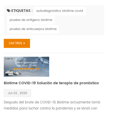
influenza B. ambos son altamente contagiosos, y sus
síntomas son similares. la influenza, también conocida como
ETIQUETAS :
autodiagnóstico biotime covid
gripe , es una enfermedad respiratoria viral que es más
prueba de antígeno biotime
frecuente durante los meses de otoño e invierno. el virus de
la influenza causa infecciones de la nariz, la ga...
prueba de anticuerpos biotime
Lee Mas
Biotime COVID-19 Solución de terapia de pronóstico
Jul 02 , 2020
Después del brote de COVID-19, Biotime actuamente tomó
medidas para luchar contra la pandemia y se lanzó con