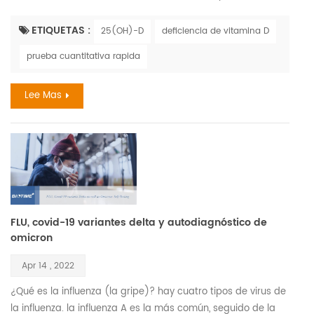
año y es el principal impulsor del cambio climático. los niños
que han estado expuestos a altos niveles de contaminación
ETIQUETAS :
25(OH)-D
deficiencia de vitamina D
del aire pueden tener un mayor riesgo de deficiencia de
prueba cuantitativa rapida
vitamina D en el futuro. los niños tienen derecho a tener un
futuro saludable la contaminación del aire es un fac...
Lee Mas
FLU, covid-19 variantes delta y autodiagnóstico de
omicron
Apr 14 , 2022
¿Qué es la influenza (la gripe)? hay cuatro tipos de virus de
la influenza. la influenza A es la más común, seguido de la