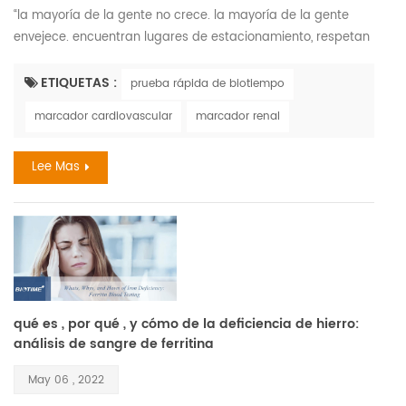
“la mayoría de la gente no crece. la mayoría de la gente
envejece. encuentran lugares de estacionamiento, respetan
sus tarjetas de crédito, se casan, tienen hijos, y a eso le
llaman madurez. cómo es eso es, está envejeciendo.” —
ETIQUETAS :
prueba rápida de biotiempo
maya angelou. hallazgos recientes el envejecimiento es un
marcador cardiovascular
marcador renal
proceso complejo que conduce a cambios en todos los
sistemas del cuerpo y en todas las funciones de la persona;
Lee Mas
si...
qué es , por qué , y cómo de la deficiencia de hierro:
análisis de sangre de ferritina
May 06 , 2022