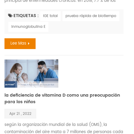
principal de enfermedades crónicas. en 2018, 7.7 % de los
adultos y 7.2 % de los niños fueron diagnosticados con fiebre
del heno. la alergia grave más común que pone en peligro
ETIQUETAS :
IGE total
prueba rápida de biotiempo
la vida reacciones son medicamentos, alimentos, y
inmunoglobulina E
picaduras de insectos. el costo anual de las alergias supera
los mil millones. en 2018, 9.2 millones de niños tenían a...
Lee Mas
la deficiencia de vitamina D como una preocupación
para los niños
Apr 21 , 2022
según la organización mundial de la salud (OMS), la
contaminación del aire mata a 7 millones de personas cada