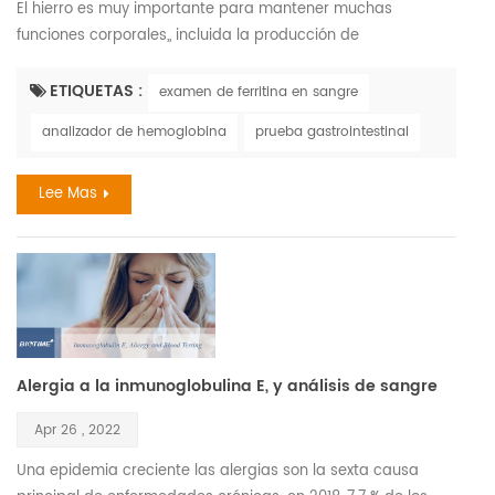
El hierro es muy importante para mantener muchas
funciones corporales,, incluida la producción de
hemoglobina , la molécula de la sangre que transporta el
oxígeno. el hierro también es necesaria para mantener las
ETIQUETAS :
examen de ferritina en sangre
células sanas, la piel, el cabello, y las uñas. la deficiencia de
analizador de hemoglobina
prueba gastrointestinal
hierro es, de hecho, una de los trastornos nutricionales más
comunes. afecta a entre tres y cinco mil millones de
Lee Mas
persona...
Alergia a la inmunoglobulina E, y análisis de sangre
Apr 26 , 2022
Una epidemia creciente las alergias son la sexta causa