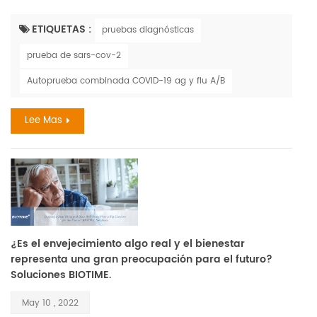
creado un desequilibrio monumental en nuestra forma de
vida aceptada,, eliminó la ilusión del dominio del huésped y
ETIQUETAS :
pruebas diagnósticas
arrojó un deslumbrante foco de atención sobre algunos de
prueba de sars-cov-2
los miembros más pequeños de la sociedad: los virus.
también su correlación con la influenza durante las
Autoprueba combinada COVID-19 ag y flu A/B
estacion...
Lee Mas
¿Es el envejecimiento algo real y el bienestar
representa una gran preocupación para el futuro?
Soluciones BIOTIME.
May 10 , 2022