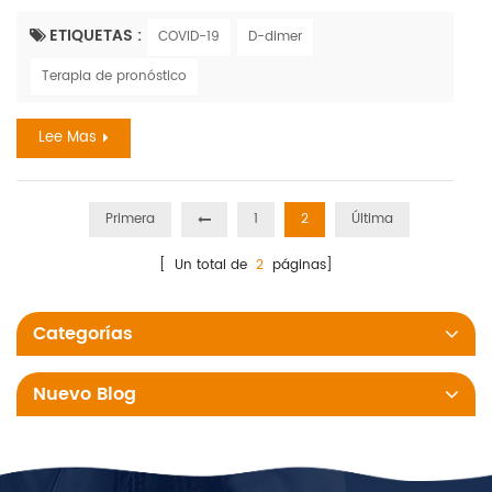
éxito COVID-19 Productos relacionados Solución. Biotime
COVID-19 Solución de terapia de pronóstico incluso D-dimer
ETIQUETAS :
COVID-19
D-dimer
De pct De Il-6 De cresta , y ferritinaReactivos de prueba
Terapia de pronóstico
cuantitativos rápidos y dos analizadores, con los cuales, los
resultados vienen en 3 a 20 Mins. estos Reactivos de pru...
Lee Mas
Primera
1
2
Última
[ Un total de
2
páginas]
Categorías
Nuevo Blog