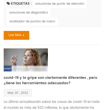
perseguimos incansablemente ya que es tan vital para
ETIQUETAS :
soluciones de punto de atención
todos los seres humanos y está profundamente conectado
soluciones de diagnóstico
con la salud humana. cada miembro de nuestra sociedad
merece caminar por esta vida con la frente en alto. sin
analizador de puntos de mano
embargo, la ...
Lee Mas
covid-19 y la gripe son ciertamente diferentes , pero
¿tiene las herramientas adecuadas?
May 20 , 2022
La última actualización sobre los casos de covid-19 en todo
el mundo es más de 520 millones, lo que obviamente ha