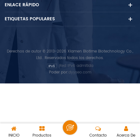
ENLACE RÁPIDO
ETIQUETAS POPULARES
Derechos de autor © 2013-2026 Xiamen Biotime Biotechnology Co.,
Ltd.. Reservados todos los derechos.
Red IPv6 admitida
Poder por:
dyyseo.com
INICIO
Productos
Contacto
Acerca De