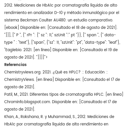
2012. Mediciones de HbA1c por cromatografía líquida de alto
rendimiento en analizador D-10 y método inmunológico por el
sistema Beckman Coulter AU480: un estudio comparativo.
[ebook] Disponible en:
[Consultado el 18 de agosto de 2021].
"]]], [" P ", {" rPr ": {" sz ": 11," szUnit ":" pt "}}, [" span ", {" data-
type " : "text"}, ["span", {"sz": 11, "szUnit": "pt", "data-type": "leaf"},
"Eaglebio. 2021. [en línea] Disponible en:
[Consultado el 19 de
agosto de 2021]. "]]]]">
Referencias
Chemistryviews.org. 2021. ¿Qué es HPLC? :: Educación ::
ChemistryViews. [en línea] Disponible en:
[Consultado el 17 de
agosto de 2021].
Patil, M., 2021. Diferentes tipos de cromatografía HPLC. [en línea]
Chrominfo.blogspot.com. Disponible en:
[Consultado el 17 de
agosto de 2021].
Khan, A., Rokshana, R. y Muhammad, S., 2012. Mediciones de
HbA1c por cromatografía líquida de alto rendimiento en