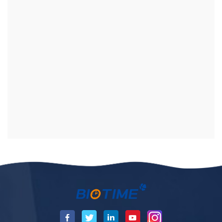
Marcador De Enfermedades Infecciosas
Otros
Analizador CLi-1600
Kit De Detección Del Virus De La Viruela Del Mono
(PCR En Tiempo Real)