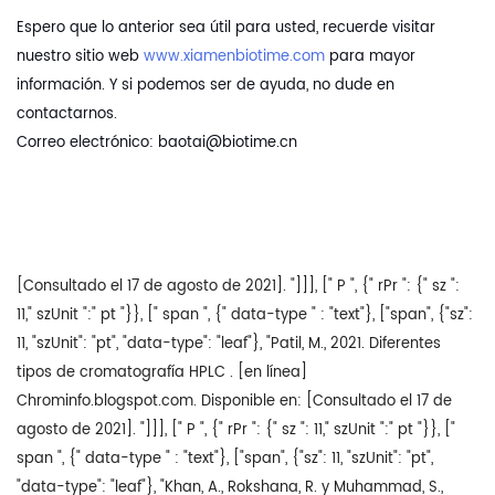
Espero que lo anterior sea útil para usted, recuerde visitar
nuestro sitio web
www.xiamenbiotime.com
para mayor
información. Y si podemos ser de ayuda, no dude en
contactarnos.
Correo electrónico: baotai@biotime.cn
[Consultado el 17 de agosto de 2021]. "]]], [" P ", {" rPr ": {" sz ":
11," szUnit ":" pt "}}, [" span ", {" data-type " : "text"}, ["span", {"sz":
11, "szUnit": "pt", "data-type": "leaf"}, "Patil, M., 2021. Diferentes
tipos de cromatografía HPLC . [en línea]
Chrominfo.blogspot.com. Disponible en:
[Consultado el 17 de
agosto de 2021]. "]]], [" P ", {" rPr ": {" sz ": 11," szUnit ":" pt "}}, ["
span ", {" data-type " : "text"}, ["span", {"sz": 11, "szUnit": "pt",
"data-type": "leaf"}, "Khan, A., Rokshana, R. y Muhammad, S.,