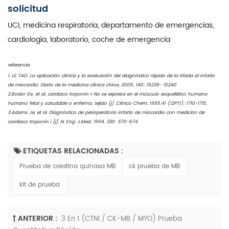
solicitud
UCI, medicina respiratoria, departamento de emergencias,
cardiología, laboratorio, coche de emergencia
referencia
1. LE TAO. La aplicación clínica y la evaluación del diagnóstico rápido de la tríada al infarto
de miocardio. Diario de la medicina clínica china, 2005, 140: 15239- 15240
2.Bodor Gs, et al. cardiaco troponin-i No se expresa en el músculo esquelético humano
humano fetal y saludable o enfermo, tejido [j] .Clínico Chem, 1995,41 (12PT1): 1710-1715.
3.Adams Je, et al. Diagnóstico de perioperatorio infarto de miocardio con medición de
cardiaco troponin i [j]. N. Eng. J.Med, 1994, 330: 670-674.
ETIQUETAS RELACIONADAS :
Prueba de creatina quinasa MB
ck prueba de MB
kit de prueba
ANTERIOR :
3 En 1 (CTNI / CK-MB / MYO) Prueba