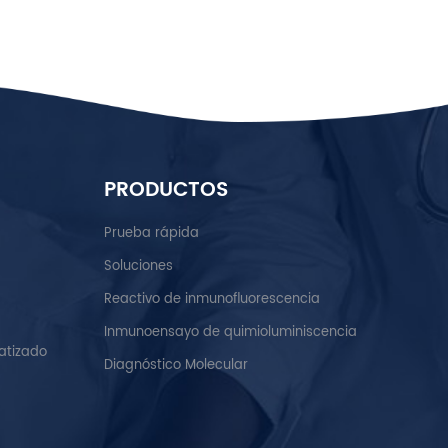
PRODUCTOS
Prueba rápida
Soluciones
Reactivo de inmunofluorescencia
Inmunoensayo de quimioluminiscencia
atizado
Diagnóstico Molecular