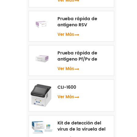
Ver Más
Prueba rápida de
antígeno RSV
Ver Más
Prueba rápida de
antígeno Pf/Pv de
malaria
Ver Más
CLI-1600
Ver Más
Kit de detección del
virus de la viruela del
mono ( PCR en tiempo