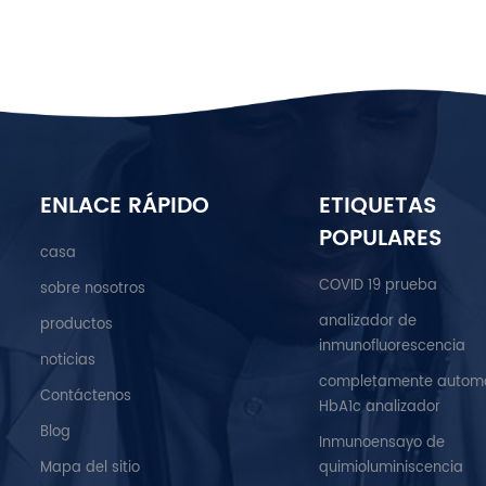
ENLACE RÁPIDO
ETIQUETAS
POPULARES
casa
COVID 19 prueba
sobre nosotros
analizador de
productos
inmunofluorescencia
noticias
completamente autom
Contáctenos
HbA1c analizador
Blog
Inmunoensayo de
Mapa del sitio
quimioluminiscencia