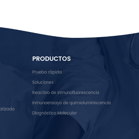
PRODUCTOS
Prueba rápida
Soluciones
Reactivo de inmunofluorescencia
Inmunoensayo de quimioluminiscencia
atizado
Diagnóstico Molecular