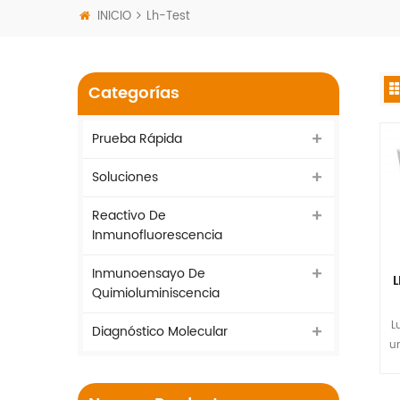
INICIO
Lh-Test
Categorías
Prueba Rápida
Soluciones
Reactivo De
Inmunofluorescencia
Inmunoensayo De
L
Quimioluminiscencia
L
Diagnóstico Molecular
u
l