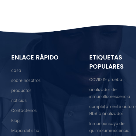
ENLACE RÁPIDO
ETIQUETAS
POPULARES
casa
COVID 19 prueba
sobre nosotros
analizador de
productos
inmunofluorescencia
noticias
completamente autom
Contáctenos
HbA1c analizador
Blog
Inmunoensayo de
Mapa del sitio
quimioluminiscencia