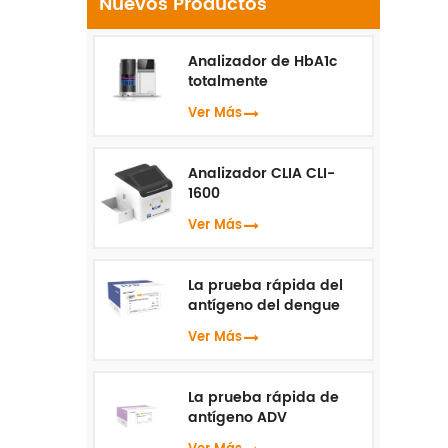
Nuevos Productos
a
Su
Analizador de HbA1c
totalmente
automatizado HLC-100
Ver Más
do
Analizador CLIA CLI-
1600
Le
Ver Más
La prueba rápida del
antígeno del dengue
NS1
Ver Más
La prueba rápida de
antígeno ADV