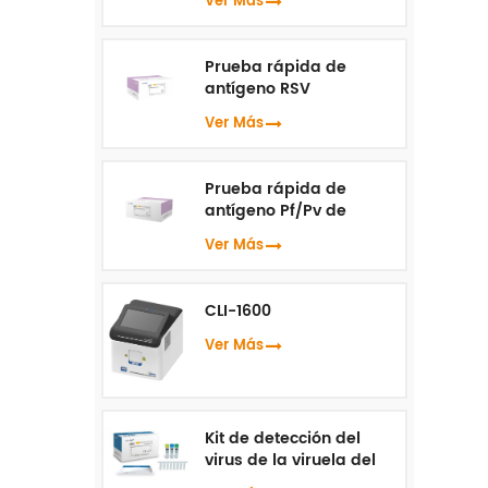
Ver Más
Prueba rápida de
antígeno RSV
Ver Más
Prueba rápida de
antígeno Pf/Pv de
malaria
Ver Más
CLI-1600
Ver Más
Kit de detección del
virus de la viruela del
mono ( PCR en tiempo