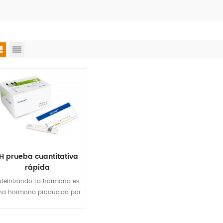
H prueba cuantitativa
rápida
uteinizando La hormona es
na hormona producida por
as células gonadotrópicas
en la glándula pituitaria