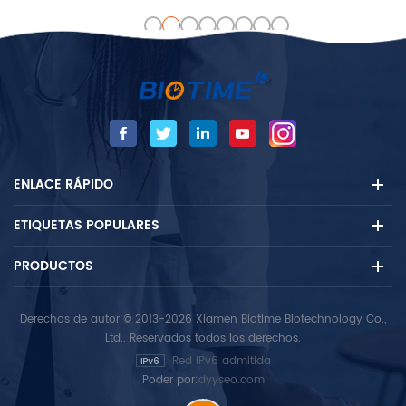
Interleukin-6 y es bien
medición del PCT se puede
conocido como uno de los
utilizar como un marcador
clásicos fase aguda
autoritario para el
Reactivos. Se utiliza como un
diagnóstico y la
marcador de inflamación y
estratificación de sepsis.
cardiovascular
Enfermedades (C-VD).
Biotime La prueba CRP
incluye HS-CRP y
ENLACE RÁPIDO
parámetros de prueba
normales de CRP que tienen
ETIQUETAS POPULARES
una prueba más amplia
Range.
PRODUCTOS
Derechos de autor © 2013-2026 Xiamen Biotime Biotechnology Co.,
Ltd.. Reservados todos los derechos.
Red IPv6 admitida
Poder por:
dyyseo.com