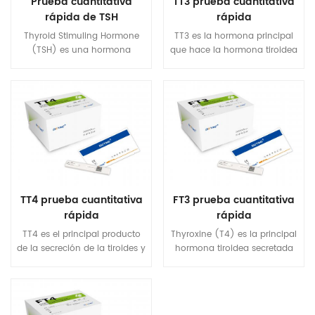
Prueba cuantitativa
TT3 prueba cuantitativa
rápida de TSH
rápida
Thyroid Stimuling Hormone
TT3 es la hormona principal
(TSH) es una hormona
que hace la hormona tiroidea
secretada por la
a varios objetivos órganos. El
adenohipófisis para promover
suero tt3 La concentración
el crecimiento y la función de
refleja la tiroides Gland
la glándula tiroides. Los
Capacidad para funcionar
cambios de TSH se observan
mejor la tiroides glándula. TT3
antes de la T4 y T3 Durante
Es un indicador importante
meses o años, ya que es de
del hipertiroidismo temprano
gran valor para el diagnóstico
y el monitoreo del
de la disfunción tiroidea y las
hipertiroidismo recurrente y el
lesiones.
pseudo tirotoxicosis.
TT4 prueba cuantitativa
FT3 prueba cuantitativa
rápida
rápida
TT4 es el principal producto
Thyroxine (T4) es la principal
de la secreción de la tiroides y
hormona tiroidea secretada
es un ingrediente esencial en
en el torrente sanguíneo por
la integridad de la
la glándula tiroides. junto con
hipotalámica-pituitaria
triyodotironina (T3)
glándula. El tt4 Se pueden
desempeña un papel vital en