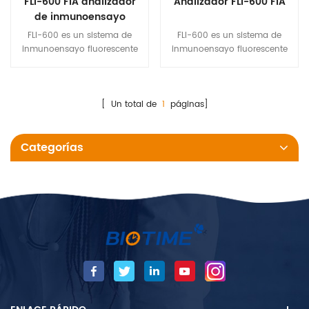
FLI-600 FIA analizador
Analizador FLI-600 FIA
de inmunoensayo
FLI-600 es un sistema de
FLI-600 es un sistema de
inmunoensayo fluorescente
inmunoensayo fluorescente
con 6 canales que usa
con 6 canales que utiliza
sangre y orina para medir
sangre y orina para medir la
laConcentración cuantitativa
concentración cuantitativa
de Analyte. Su proceso de
[ Un total de
1
páginas]
del analito objetivo. Su
prueba automatizado permite
proceso de prueba
realizar múltiples pruebas
automatizado permite realizar
Categorías
simultáneas para seis
múltiples pruebas
muestras diferentes
simultáneas para seis
muestras diferentes.