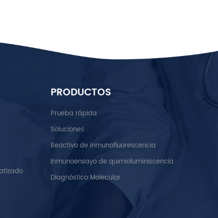
PRODUCTOS
Prueba rápida
Soluciones
Reactivo de inmunofluorescencia
Inmunoensayo de quimioluminiscencia
atizado
Diagnóstico Molecular