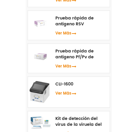
Ver Más
Prueba rápida de
antígeno RSV
Ver Más
Prueba rápida de
antígeno Pf/Pv de
malaria
Ver Más
CLI-1600
Ver Más
Kit de detección del
virus de la viruela del
mono ( PCR en tiempo