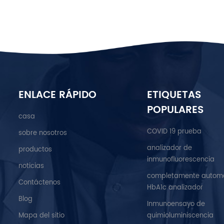
ENLACE RÁPIDO
ETIQUETAS
POPULARES
casa
COVID 19 prueba
sobre nosotros
analizador de
productos
inmunofluorescencia
noticias
completamente autom
Contáctenos
HbA1c analizador
Blog
Inmunoensayo de
Mapa del sitio
quimioluminiscencia