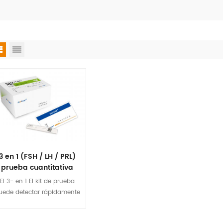
3 en 1 (FSH / LH / PRL)
prueba cuantitativa
rápida
El 3- en 1 El kit de prueba
uede detectar rápidamente
los niveles hormonales,
cortar el tiempo de prueba