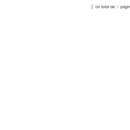
y los pasos de prueba, y
[ Un total de
1
págin
ducir los médicos carga de
trabajo