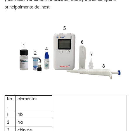
principalmente del host.
No.
elementos
.
1
r1b
2
r1a
3
chip de