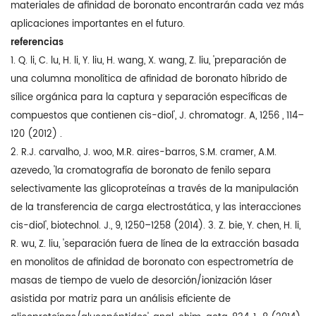
materiales de afinidad de boronato encontrarán cada vez más
aplicaciones importantes en el futuro.
referencias
1. Q. li, C. lu, H. li, Y. liu, H. wang, X. wang, Z. liu, 'preparación de
una columna monolítica de afinidad de boronato híbrido de
sílice orgánica para la captura y separación específicas de
compuestos que contienen cis-diol', J. chromatogr. A, 1256 , 114–
120 (2012) .
2. R.J. carvalho, J. woo, M.R. aires-barros, S.M. cramer, A.M.
azevedo, 'la cromatografía de boronato de fenilo separa
selectivamente las glicoproteínas a través de la manipulación
de la transferencia de carga electrostática, y las interacciones
cis-diol', biotechnol. J., 9, 1250–1258 (2014). 3. Z. bie, Y. chen, H. li,
R. wu, Z. liu, 'separación fuera de línea de la extracción basada
en monolitos de afinidad de boronato con espectrometría de
masas de tiempo de vuelo de desorción/ionización láser
asistida por matriz para un análisis eficiente de