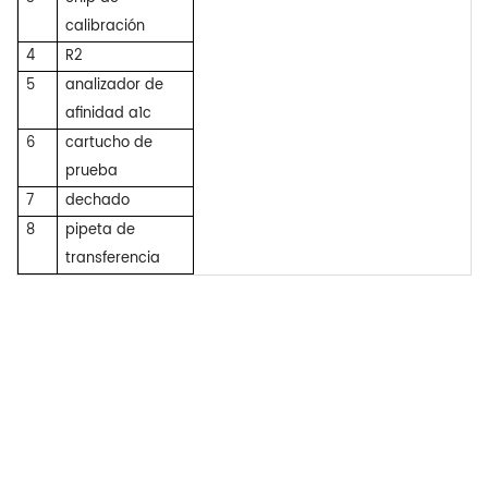
calibración
4
R2
5
analizador de
afinidad a1c
6
cartucho de
prueba
7
dechado
8
pipeta de
transferencia