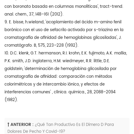
con boronato basada en columnas monolíticas', tract-trend.
anal. chem., 37, 148–161 (2012).
9. E. bisse, h.wieland, 'acoplamiento del ácido m-amino fenil
borónico con el uso de sefacrilo activado por s-triazina en la
cromatografía de afinidad de hemoglobinas glicosiladas', J.
cromatógrafo. B, 575, 223–228 (1992).
10. D.C. klenk, G.T. hermanson, R.I. krohn, E.K. fujimoto, A.K. mallia,
P.K. smith, J.D. inglaterra, H.M. wiedmeyer, R.R. little, D.E.
goldstein, 'determinación de hemoglobina glicosilada por
cromatografía de afinidad: comparación con métodos
colorimétricos y de intercambio iónico, y efectos de
interferencias comunes' , clínica. química., 28, 2088–2094
(1982).
ANTERIOR :
¿Qué Tan Productivo Es El Dímero D Para
Dolores De Pecho Y Covid-19?