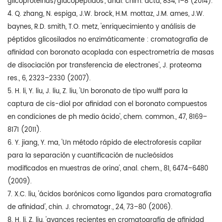
glicoproteínas/glucopéptidos', anal. chim. acta, 834, 1–8 (2014).
4. Q. zhang, N. espiga, J.W. brock, H.M. mottaz, J.M. ames, J.W.
baynes, R.D. smith, T.O. metz, 'enriquecimiento y análisis de
péptidos glicosilados no enzimáticamente : cromatografía de
afinidad con boronato acoplada con espectrometría de masas
de disociación por transferencia de electrones', J. proteoma
res., 6, 2323–2330 (2007).
5. H. li, Y. liu, J. liu, Z. liu, 'Un boronato de tipo wulff para la
captura de cis-diol por afinidad con el boronato compuestos
en condiciones de ph medio ácido', chem. common., 47, 8169–
8171 (2011).
6. Y. jiang, Y. ma, 'Un método rápido de electroforesis capilar
para la separación y cuantificación de nucleósidos
modificados en muestras de orina', anal. chem., 81, 6474–6480
(2009).
7. X.C. liu, 'ácidos borónicos como ligandos para cromatografía
de afinidad', chin. J. chromatogr., 24, 73–80 (2006).
8. H. li, Z. liu, 'avances recientes en cromatografía de afinidad