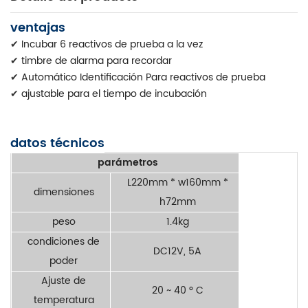
ventajas
✔
Incubar 6 reactivos de prueba a la vez
✔
timbre de alarma para recordar
✔
Automático Identificación Para reactivos de prueba
✔
ajustable para el tiempo de incubación
datos técnicos
parámetros
L220mm * w160mm *
dimensiones
h72mm
peso
1.4kg
condiciones de
DC12V, 5A
poder
Ajuste de
20 ~ 40 ° C
temperatura