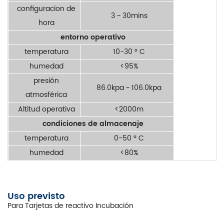
configuracion de
3 ~ 30mins
hora
entorno operativo
temperatura
10-30 ° C
humedad
<95%
presión
86.0kpa ~ 106.0kpa
atmosférica
Altitud operativa
<2000m
condiciones de almacenaje
temperatura
0-50 ° C
humedad
<80%
Uso previsto
Para Tarjetas de reactivo Incubación