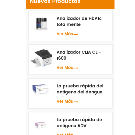
Nuevos Productos
te
t
r
Analizador de HbA1c
totalmente
automatizado HLC-100
Ver Más
o
t
Analizador CLIA CLI-
1600
Ver Más
La prueba rápida del
antígeno del dengue
NS1
Ver Más
La prueba rápida de
antígeno ADV