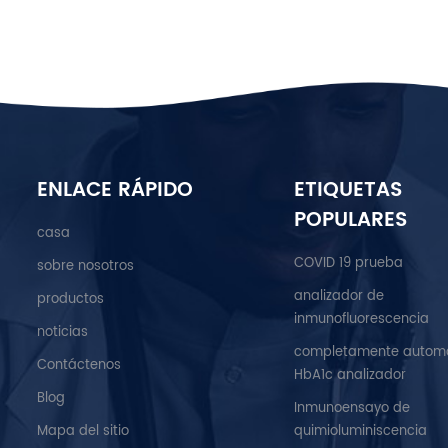
ENLACE RÁPIDO
ETIQUETAS
POPULARES
casa
COVID 19 prueba
sobre nosotros
analizador de
productos
inmunofluorescencia
noticias
completamente autom
Contáctenos
HbA1c analizador
Blog
Inmunoensayo de
Mapa del sitio
quimioluminiscencia