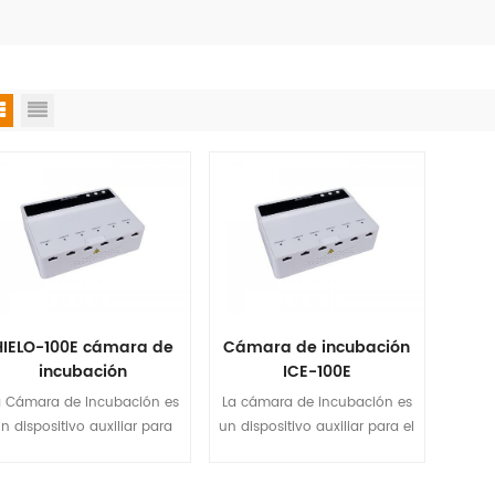
HIELO-100E cámara de
Cámara de incubación
incubación
ICE-100E
a Cámara de Incubación es
La cámara de incubación es
n dispositivo auxiliar para
un dispositivo auxiliar para el
iotimen Inmunoensayo de
analizador de inmunoensayo
luorescencia Analizador. La
de fluorescencia de Biotime.