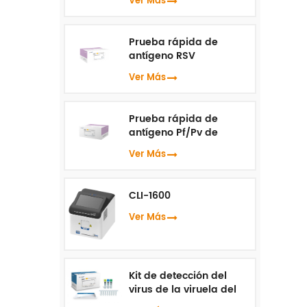
Ver Más
Prueba rápida de
antígeno RSV
Ver Más
Prueba rápida de
antígeno Pf/Pv de
malaria
Ver Más
CLI-1600
Ver Más
Kit de detección del
virus de la viruela del
mono ( PCR en tiempo