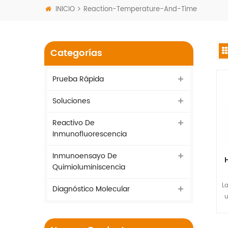
INICIO
Reaction-Temperature-And-Time
Categorías
Prueba Rápida
Soluciones
Reactivo De
Inmunofluorescencia
Inmunoensayo De
Quimioluminiscencia
L
Diagnóstico Molecular
u
B
f