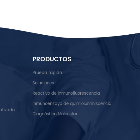
PRODUCTOS
Prueba rápida
Soluciones
Reactivo de inmunofluorescencia
Inmunoensayo de quimioluminiscencia
atizado
Diagnóstico Molecular