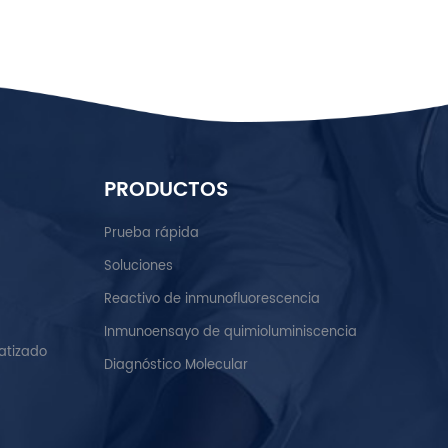
PRODUCTOS
Prueba rápida
Soluciones
Reactivo de inmunofluorescencia
Inmunoensayo de quimioluminiscencia
atizado
Diagnóstico Molecular