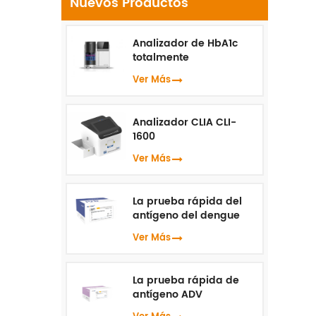
Nuevos Productos
r
Te
Analizador de HbA1c
pr
totalmente
automatizado HLC-100
Ver Más
h
Analizador CLIA CLI-
1600
Ver Más
La prueba rápida del
antígeno del dengue
NS1
Ver Más
La prueba rápida de
antígeno ADV