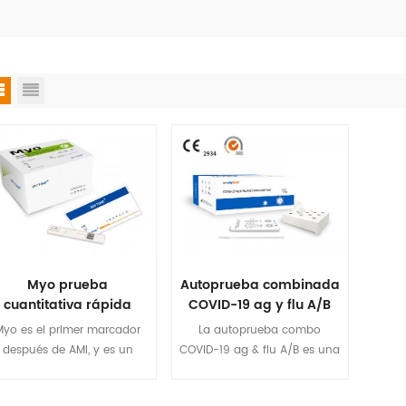
Myo prueba
Autoprueba combinada
cuantitativa rápida
COVID-19 ag y flu A/B
Myo es el primer marcador
La autoprueba combo
después de AMI, y es un
COVID-19 ag & flu A/B es una
ndicador sensible y preciso
inmunocromatografía de oro
para juzgar si Hay
coloidal diseñada para la