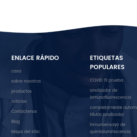
ENLACE RÁPIDO
ETIQUETAS
POPULARES
casa
COVID 19 prueba
sobre nosotros
analizador de
productos
inmunofluorescencia
noticias
completamente autom
Contáctenos
HbA1c analizador
Blog
Inmunoensayo de
Mapa del sitio
quimioluminiscencia