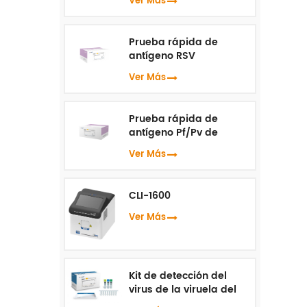
Ver Más
Prueba rápida de
antígeno RSV
Ver Más
Prueba rápida de
antígeno Pf/Pv de
malaria
Ver Más
CLI-1600
Ver Más
Kit de detección del
virus de la viruela del
mono ( PCR en tiempo