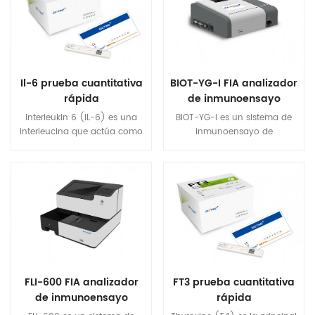
hidroxilasa. Médicos mundial
se utiliza principalmente para
Mida este metabolito para
detectar myo Cantidad en
determinar un PACIENTE
suero humano y plasma
Vitamina D Estado.
Muestras.
Il-6 prueba cuantitativa
BIOT-YG-I FIA analizador
rápida
de inmunoensayo
(fluorescencia
Interleukin 6 (IL-6) es una
BIOT-YG-I es un sistema de
inmunoensayo
interleucina que actúa como
inmunoensayo de
analizador)
una citoquina profesional
fluorescencia con un canal
inflamatoria y un
único que mide el
antiinflamatorio MYOKINE.
cuantitativoconcentración de
Osteoblastas Secrete IL-6
un objetivo analito en sangre
Estimular el osteoclasto
humana y en la orina.
Formación. Las células
musculares lisas en los
medios de túnica de muchos
vasos sanguíneos también
producen IL-6 como
FLI-600 FIA analizador
FT3 prueba cuantitativa
proinflamatorio CYTOKINE.
de inmunoensayo
rápida