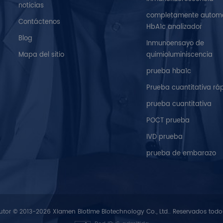
noticias
completamente autom
Contáctenos
HbA1c analizador
Blog
Inmunoensayo de
Mapa del sitio
quimioluminiscencia
prueba hba1c
Prueba cuantitativa rá
prueba cuantitativa
POCT prueba
IVD prueba
prueba de embarazo
tor © 2013-2026 Xiamen Biotime Biotechnology Co., Ltd.. Reservados todo