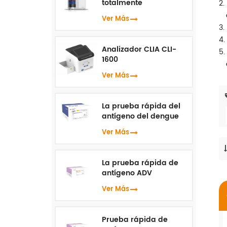
totalmente
2.
automatizado HLC-100
Ver Más
3.
4.
Analizador CLIA CLI-
5.
1600
Ver Más
La prueba rápida del
antígeno del dengue
NS1
Ver Más
La prueba rápida de
antígeno ADV
Ver Más
Prueba rápida de