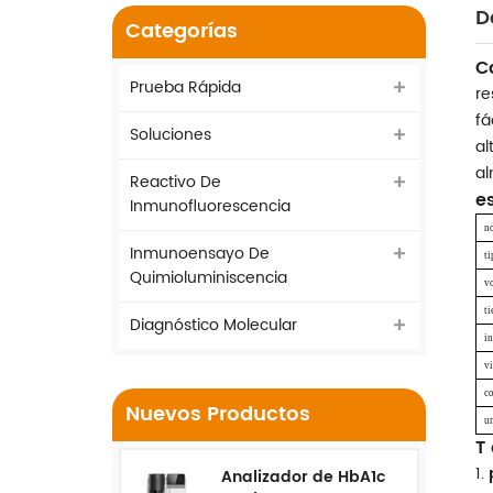
D
Categorías
C
Prueba Rápida
re
fá
Soluciones
al
al
Reactivo De
e
Inmunofluorescencia
n
Inmunoensayo De
t
Quimioluminiscencia
v
t
Diagnóstico Molecular
in
vi
c
Nuevos Productos
u
T
1.
Analizador de HbA1c