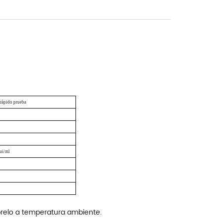
 rápido
prueba
ui/ml
brelo a temperatura ambiente.