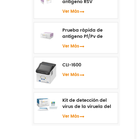
antígeno RSV
Ver Más
Prueba rápida de
antígeno Pf/Pv de
malaria
Ver Más
CLI-1600
Ver Más
Kit de detección del
virus de la viruela del
mono ( PCR en tiempo
Ver Más
real )