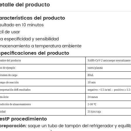
etalle del producto
aracterísticas del producto
sultado en 10 minutos
cil de usar
ta especificidad y sensibilidad
macenamiento a temperatura ambiente
specificaciones del producto
ombre del producto
SARS-CoV-2
anticuerpo neutralizante
ipo de ejemplo
suero/plasma
olumen de carga
8
0
u
L
iempo de reacción
10
min
terpretación de
R
resultados
negativo: <1.5 iu/ml
；
positivo:
≥
1.5 
da útil
e
24 meses
ondición de almacenamiento
2-30 ℃
nidad
25 kits/caja
est
P
procedimiento
preparación:
saque un tubo de tampón del refrigerador y equilí