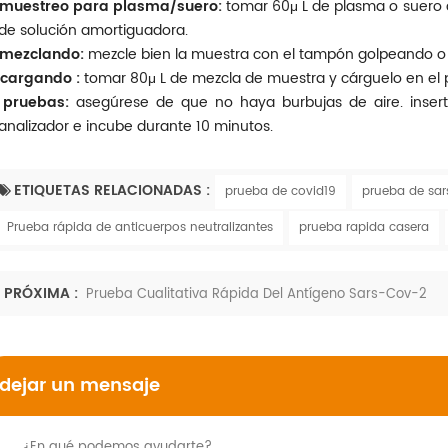
muestreo para plasma/suero:
tomar 60
μ
L de plasma o suero 
de solución amortiguadora.
mezclando:
mezcle bien la muestra con el tampón golpeando o i
cargando :
tomar 80
μ
L de mezcla de muestra y cárguelo en el p
pruebas:
asegúrese de que no haya burbujas de aire. inser
analizador e incube durante 10 minutos.
ETIQUETAS RELACIONADAS :
prueba de covid19
prueba de sa
Prueba rápida de anticuerpos neutralizantes
prueba rapida casera
PRÓXIMA :
Prueba Cualitativa Rápida Del Antígeno Sars-Cov-2
dejar un mensaje
¿En qué podemos ayudarte?