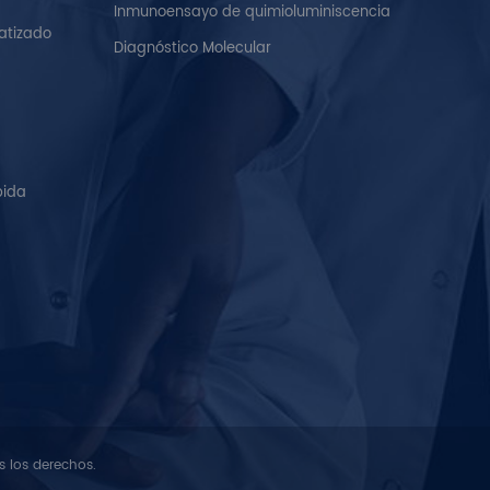
Inmunoensayo de quimioluminiscencia
diagnostic use only.
atizado
Diagnóstico Molecular
pida
s los derechos.