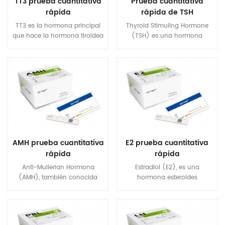
TT3 prueba cuantitativa
Prueba cuantitativa
rápida
rápida de TSH
TT3 es la hormona principal
Thyroid Stimuling Hormone
que hace la hormona tiroidea
(TSH) es una hormona
a varios objetivos órganos. El
secretada por la
suero tt3 La concentración
adenohipófisis para promover
refleja la tiroides Gland
el crecimiento y la función de
Capacidad para funcionar
la glándula tiroides. Los
mejor la tiroides glándula. TT3
cambios de TSH se observan
Es un indicador importante
antes de la T4 y T3 Durante
del hipertiroidismo temprano
meses o años, ya que es de
y el monitoreo del
gran valor para el diagnóstico
hipertiroidismo recurrente y el
de la disfunción tiroidea y las
pseudo tirotoxicosis.
lesiones.
AMH prueba cuantitativa
E2 prueba cuantitativa
rápida
rápida
Anti-Mullerian Hormona
Estradiol (E2), es una
(AMH), también conocida
hormona esteroides
como Inhibición de Mullerian
estrógeno y el sexo femenino
Hormona (MIH), es una
mayor hormona. Está
hormona de glicoproteína
involucrado en la regulación
relacionada estructuralmente
de los ciclos reproductivos al